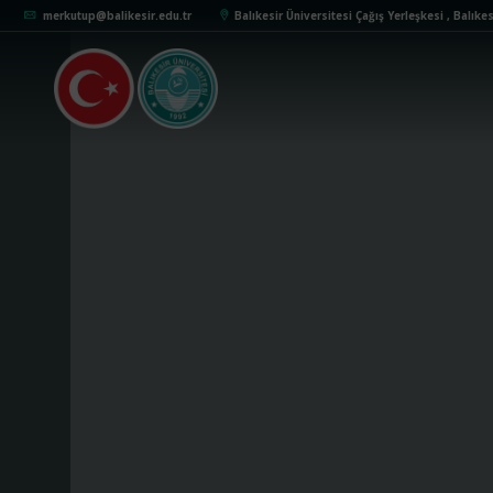
merkutup@balikesir.edu.tr
Balıkesir Üniversites